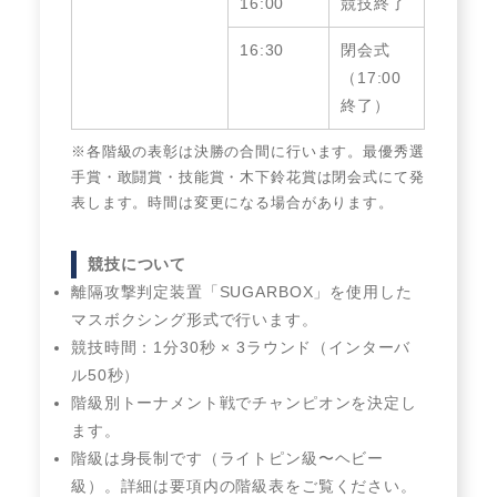
16:00
競技終了
16:30
閉会式
（17:00
終了）
※各階級の表彰は決勝の合間に行います。最優秀選
手賞・敢闘賞・技能賞・木下鈴花賞は閉会式にて発
表します。時間は変更になる場合があります。
競技について
離隔攻撃判定装置「SUGARBOX」を使用した
マスボクシング形式で行います。
競技時間：1分30秒 × 3ラウンド（インターバ
ル50秒）
階級別トーナメント戦でチャンピオンを決定し
ます。
階級は身長制です（ライトピン級〜ヘビー
級）。詳細は要項内の階級表をご覧ください。